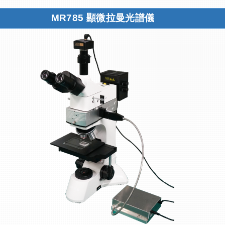
MR785
顯微拉曼光譜儀