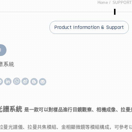
Home
SUPPORT
Product Information & Support
8
譜系統
W
S
h
i
a
n
光譜系統
是一款可以對樣品進行目鏡觀察、相機成像、拉曼
t
a
s
W
拉曼光譜儀、拉曼共焦模組、金相顯微鏡等模組構成，可參考