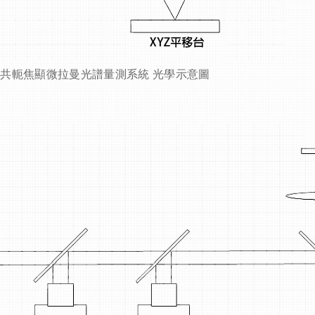
軛焦顯微拉曼光譜量測系統
光學示意圖