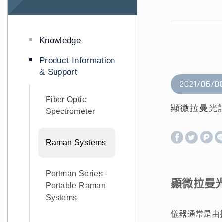
Knowledge
Product Information
& Support
2021/06/0
Fiber Optic
顯微拉曼光
Spectrometer
Raman Systems
Portman Series -
顯微拉曼
Portable Raman
Systems
儀器通常是由