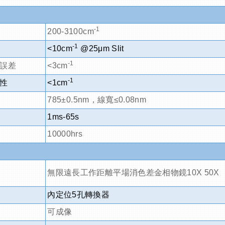
-1
200-3100cm
-1
<10cm
@25
μ
m Slit
-1
誤差
<3cm
-1
性
<1cm
785
±0.5nm，線寬
≤
0.08nm
1ms-65s
10000hrs
無限遠長工作距離平場消色差金相物鏡10X 50X
內定位5孔轉換器
可成像